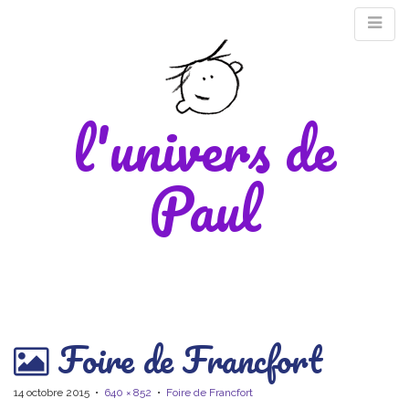
l'univers de
Paul
M
Foire de Francfort
m
14 octobre 2015
•
640 × 852
•
Foire de Francfort