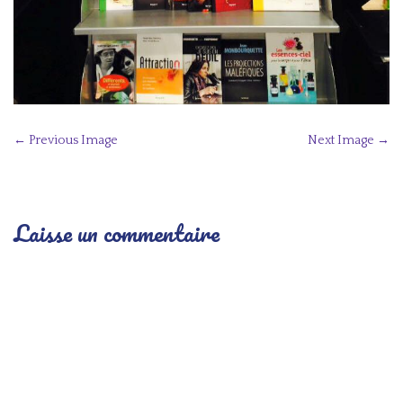
P
← Previous Image
Next Image →
o
s
t
Laisse un commentaire
n
a
v
i
g
a
t
i