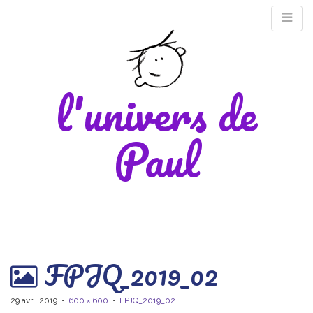
l'univers de
Paul
M
FPJQ_2019_02
m
29 avril 2019
•
600 × 600
•
FPJQ_2019_02