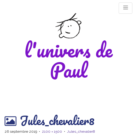
l'univers de
Paul
M
Jules_chevalier8
m
26 septembre 2019
•
2100 × 1500
•
Jules_chevalier8