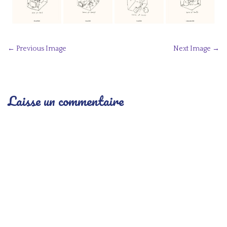
P
← Previous Image
Next Image →
o
s
t
Laisse un commentaire
n
a
v
i
g
a
t
i
o
n