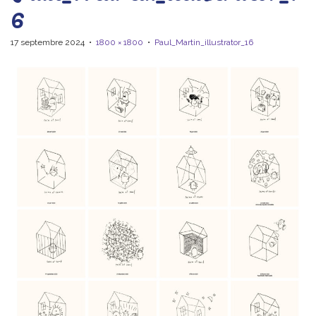
6
17 septembre 2024
•
1800 × 1800
•
Paul_Martin_illustrator_16