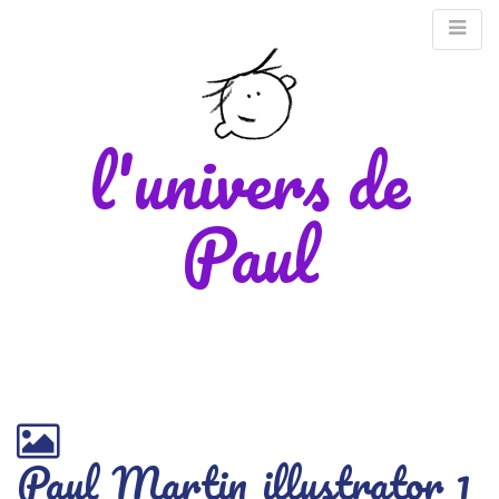
l'univers de
Paul
M
m
Paul_Martin_illustrator_1