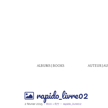
M
S
ALBUMS | BOOKS
AUTEUR | A
a
k
i
i
n
p
m
t
rapido_livre02
e
o
n
c
2 février 2015
•
800 × 677
•
rapido_livre02
o